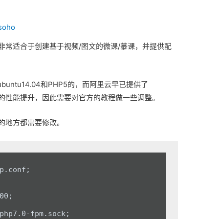
soho
，非常适合于创建基于视频/图文的微课/慕课，并提供配
ntu14.04和PHP5的，而阿里云早已提供了
也有很大的性能提升，因此需要对官方的教程做一些调整。
似的地方都需要修改。
00;
php7.0-fpm.sock;
