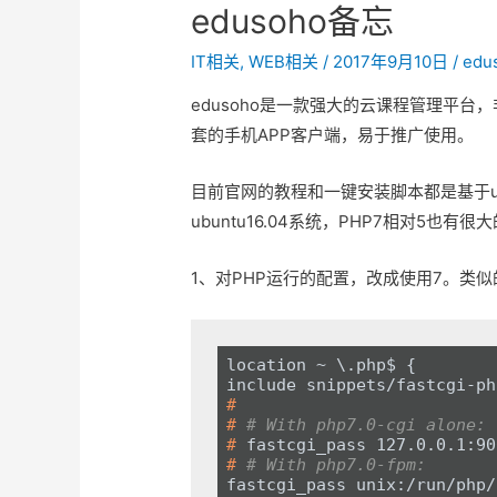
edusoho备忘
IT相关
,
WEB相关
/
2017年9月10日
/
edu
edusoho是一款强大的云课程管理平台
套的手机APP客户端，易于推广使用。
目前官网的教程和一键安装脚本都是基于ubu
ubuntu16.04系统，PHP7相对5
1、对PHP运行的配置，改成使用7。类
location ~ \.php$ {

#
#
# With php7.0-cgi alone:
#
 fastcgi_pass 127.0.0.1:90
#
# With php7.0-fpm:
fastcgi_pass unix:/run/php/