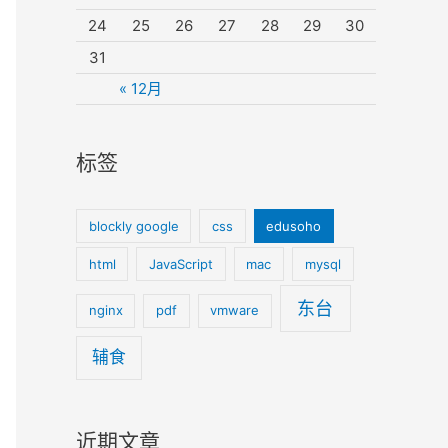
24
25
26
27
28
29
30
31
« 12月
标签
blockly google
css
edusoho
html
JavaScript
mac
mysql
东台
nginx
pdf
vmware
辅食
近期文章