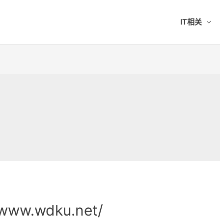
IT相关
ww.wdku.net/