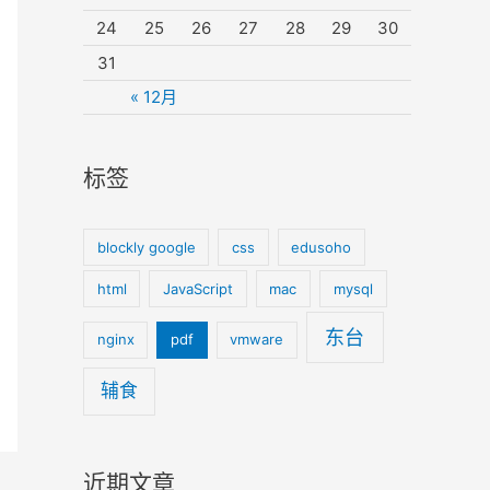
24
25
26
27
28
29
30
31
« 12月
标签
blockly google
css
edusoho
html
JavaScript
mac
mysql
东台
nginx
pdf
vmware
辅食
近期文章