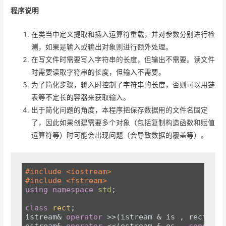
程序说明
在类当中定义提取和插入运算符重载，并对参数分别进行检
测，如果是输入或输出对象则进行额外处理。
在写文件时需要写入字符串的长度，但输出不需要。读文件
时需要读取字符串的长度，但输入不需要。
为了简化步骤，输入时控制了字符串的长度，否则可以用链
表等不定长的容器来获取输入。
出于简化问题的角度，本程序把保存数据用的文件名固定
了，因此如果创建需要多个对象（包括复制构造函数和赋值
运算符等）时可能会出现问题（会导致数据的覆盖等）。
#
include
<iostream>
#
include
<fstream>
using
namespace
std
;

class
rect
;
istream& 
operator
 >>(istream & is , rect & r)
ostream& 
operator
 <<(ostream & os , 
const
 re