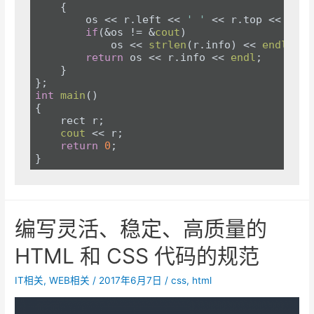
    {

        os << r.left << 
' '
 << r.top << 
' '
 
if
(&os != &
cout
)

            os << 
strlen
(r.info) << 
endl
;

return
 os << r.info << 
endl
;

    }

int
main
()
{

    rect r;

cout
 << r;

return
0
;

编写灵活、稳定、高质量的
HTML 和 CSS 代码的规范
IT相关
,
WEB相关
/
2017年6月7日
/
css
,
html