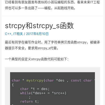
已经看到有朋友圈发布类似的小孩玩编程的东西，看来未来IT工程
师也可以多一条出路了——编程，从起跑线开始。
strcpy和strcpy_s函数
C++
,
IT相关
/
2017年6月10日
最近有同学在编写作业时，用了字符串拷贝库函数strcpy，被编译
器提示不安全，要求用strcpy_s代替。
一个典型的自定义strcpy函数代码可能如下：
char
 * 
mystrcpy
(
char
 *des , 
const
char
 *src)
{

char
 *t = des;

while
(*des++ = *src++)

        ;

return
 t;
